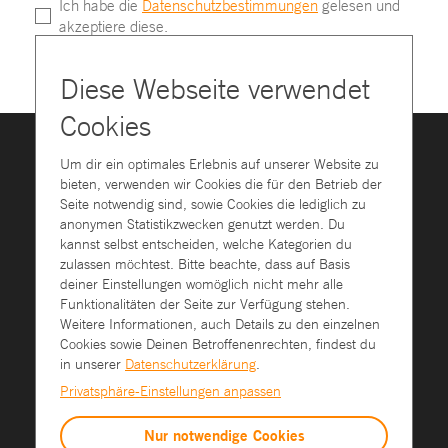
Ich habe die
Datenschutzbestimmungen
gelesen und
akzeptiere diese.
Diese Webseite verwendet
Cookies
Um dir ein optimales Erlebnis auf unserer Website zu
AGB
bieten, verwenden wir Cookies die für den Betrieb der
IMPRESSUM
Seite notwendig sind, sowie Cookies die lediglich zu
DATENSCHUTZ
anonymen Statistikzwecken genutzt werden. Du
COOKIE EINSTELLUNGEN
kannst selbst entscheiden, welche Kategorien du
zulassen möchtest. Bitte beachte, dass auf Basis
deiner Einstellungen womöglich nicht mehr alle
Funktionalitäten der Seite zur Verfügung stehen.
Weitere Informationen, auch Details zu den einzelnen
Cookies sowie Deinen Betroffenenrechten, findest du
in unserer
Datenschutzerklärung
.
+49 (611) 180 99-0
Privatsphäre-Einstellungen anpassen
info@see-conference.org
www.bilderderzukunft.de
Nur notwendige Cookies
www.s-v.de