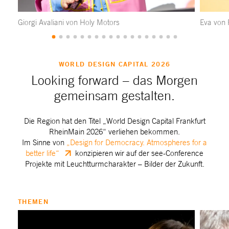
Giorgi Avaliani von Holy Motors
Eva von
WORLD DESIGN CAPITAL 2026
Looking forward – das Morgen
gemeinsam gestalten.
Die Region hat den Titel „World Design Capital Frankfurt
RheinMain 2026“ verliehen bekommen.
Im Sinne von
„Design for Democracy. Atmospheres for a
better life“
konzipieren wir auf der see-Conference
Projekte mit Leuchtturmcharakter – Bilder der Zukunft.
THEMEN